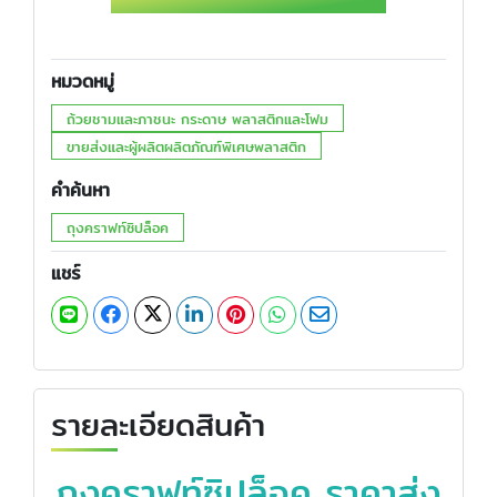
หมวดหมู่
ถ้วยชามและภาชนะ กระดาษ พลาสติกและโฟม
ขายส่งและผู้ผลิตผลิตภัณฑ์พิเศษพลาสติก
คำค้นหา
ถุงคราฟท์ซิปล็อค
แชร์
รายละเอียดสินค้า
ถุงคราฟท์ซิปล็อค ราคาส่ง